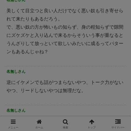
美しくて目立つと良い人だけでなく悪い奴も引き寄せら
れて来たりもあるだろう。
で、悪い奴の方が怖いもの知らず、身の程知らずで隙間
にズケズケと入り込んで来るからそういう事が重なると
うんざりして放っといて欲しいみたいに成るってパター
ンもあるんじゃね？
名無しさん
逆にイケメンでも話がつまらないやつ、トーク力がない
やつ、リードしないやつは無理だな。
名無しさん
美人は大概美人である事を認識してるから，正直そこま
メニュー
ホーム
検索
トップ
サイドバー
で性格悪いって人少ないよ。かなり可愛いタイプの子も