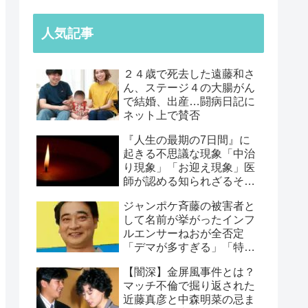
人気記事
２４歳で死去した遠藤和さ
ん、ステージ４の大腸がん
で結婚、出産…闘病日記に
ネット上で賛否
『人生の最期の7日間』に
起きる不思議な現象「中治
り現象」「お迎え現象」医
師が認める知られざるその
正体【みなさんの経験談】
ジャンポケ斉藤の被害者と
して名前が挙がったインフ
ルエンサーねおが全否定
「デマが多すぎる」「特定
犯が酷い」物議に
【闇深】金屏風事件とは？
マッチ不倫で掘り返された
近藤真彦と中森明菜の忌ま