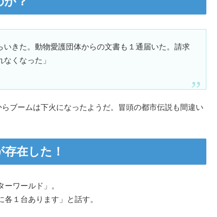
のか？
らいきた。動物愛護団体からの文書も１通届いた。請求
れなくなった」
からブームは下火になったようだ。冒頭の都市伝説も間違い
が存在した！
ターワールド」。
に各１台あります」と話す。