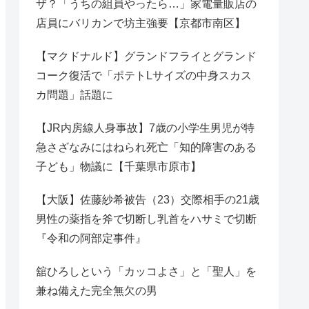
ザ？「うちの組員やったら…」家電量販店の
店員にバリカンで坊主強要【京都市南区】
【マクドナルド】グランドフライとグランド
コーク復活で「ポテトLサイズの中身スカス
カ問題」話題に
【JR内房線人身事故】7歳の小学生男児が特
急さざなみにはねられ死亡「知的障害のある
子ども」物議に【千葉県市原市】
【大阪】佐藤紗希被告（23）交際相手の21歳
男性の薬指を斧で切断し乳首をハサミで切断
『令和の阿部定事件』
舘ひろしという「カッコよさ」と「聖人」を
兼ね備えた完全無欠の男