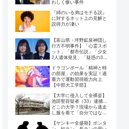
わしく惨い事件
『姉のいる弟はモテる説』
に対するネット上の見解と
説得力が凄い
【富山県・坪野鉱泉神隠し
行方不明事件】「心霊スポ
ット」「都市伝説」「少女
2人遺体発見」「疑惑の3人
の男」4つの怪奇事実
ドラゴンボール「精神と時
の部屋」の効果を実証！過
重力で運動習得能力向上
【中部大工学部】
【大学に侵入して全裸姿】
池田聖容疑者（33）逮捕…
どこの大学？現場から逃走
し服を着て「自分ではな
い」【長崎県】
【ヤンキー全盛期】ボンタ
ン、短ラン、長ランの思い