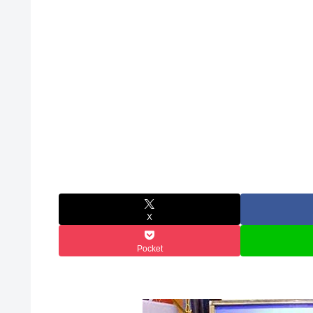
X
Pocket