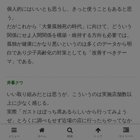
個人的にはいいとも思うし、きっと使うこともあると思
う。
だがこれから「大量孤独死の時代」に向けて、どういう
関係にせよ人間関係を構築・維持する方向も必要では。
孤独が健康にかなり悪いというのは多くのデータから明
白であり少子高齢化の対策としても「改善すべきテー
マ」である。
井暮クウ
いい取り組みだとは思うが、こういうのは実施店舗数以
上に少なく感じる。
実際「ガストはぼっち席あるらしいから行ってみよう
ぜ」とろくに調べもせず近場の店に行ったらやってなか
った・・・となるとものすごくガッカリ感がして腹立た
メニュー
ホーム
検索
トップ
サイドバー
しく思える。ニュースサイトの取り上げられ具合と、実