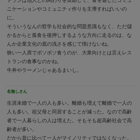
トランは他人との関わりを奨励して、食を通じたコミュ
ニケーションやコミュニティ作りを主導すればいいの
に。
そういうなんの哲学も社会的な問題意識もなく、ただ儲
かるからと孤食を後押しするような方向に走るのは、な
んか企業文化の底の浅さを感じて情けないね。
狭い一人席でボソボソ食うのが、大衆向けとは言えレス
トランの食事なのかね。
牛丼やラーメンじゃあるまいし。
名無しさん
生涯未婚で一人の人も多い。離婚も増えて離婚で一人の
人も多い。祖父母と同居することが減った。なので高齢
者で一人暮らしの人は増えた。そもそも超高齢社会で高
齢者が多い。
だから昔に比べて一人がマイノリティではなくなった。