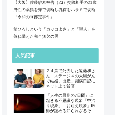
【大阪】佐藤紗希被告（23）交際相手の21歳
男性の薬指を斧で切断し乳首をハサミで切断
『令和の阿部定事件』
舘ひろしという「カッコよさ」と「聖人」を
兼ね備えた完全無欠の男
人気記事
２４歳で死去した遠藤和さ
ん、ステージ４の大腸がん
で結婚、出産…闘病日記に
ネット上で賛否
『人生の最期の7日間』に
起きる不思議な現象「中治
り現象」「お迎え現象」医
師が認める知られざるその