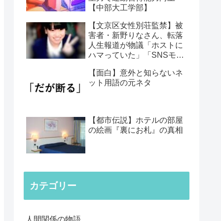
【中部大工学部】
【文京区女性別荘監禁】被
害者・新野りなさん、転落
人生報道が物議「ホストに
ハマっていた」「SNSモデ
ル」「スクールカースト」
【面白】意外と知らないネ
ット用語の元ネタ
【都市伝説】ホテルの部屋
の絵画『裏にお札』の真相
カテゴリー
人間関係の物語