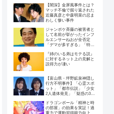
正体【みなさんの経験談】
【闇深】金屏風事件とは？
マッチ不倫で掘り返された
近藤真彦と中森明菜の忌ま
わしく惨い事件
ジャンポケ斉藤の被害者と
して名前が挙がったインフ
ルエンサーねおが全否定
「デマが多すぎる」「特定
犯が酷い」物議に
『姉のいる弟はモテる説』
に対するネット上の見解と
説得力が凄い
【富山県・坪野鉱泉神隠し
行方不明事件】「心霊スポ
ット」「都市伝説」「少女
2人遺体発見」「疑惑の3人
の男」4つの怪奇事実
ドラゴンボール「精神と時
の部屋」の効果を実証！過
重力で運動習得能力向上