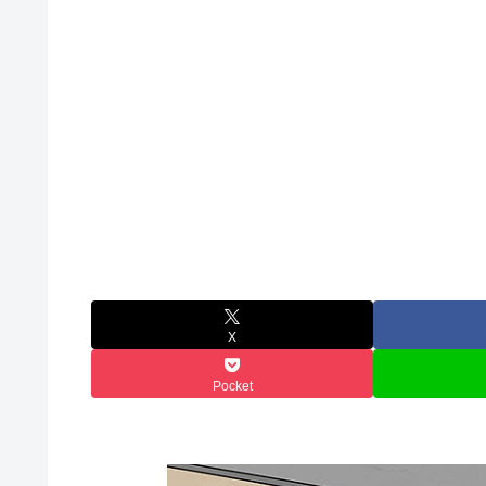
X
Pocket