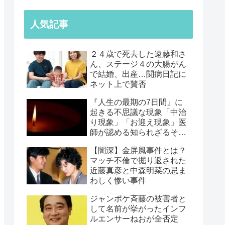
人気記事
２４歳で死去した遠藤和さ
ん、ステージ４の大腸がん
で結婚、出産…闘病日記に
ネット上で賛否
『人生の最期の7日間』に
起きる不思議な現象「中治
り現象」「お迎え現象」医
師が認める知られざるその
正体【みなさんの経験談】
【闇深】金屏風事件とは？
マッチ不倫で掘り返された
近藤真彦と中森明菜の忌ま
わしく惨い事件
ジャンポケ斉藤の被害者と
して名前が挙がったインフ
ルエンサーねおが全否定