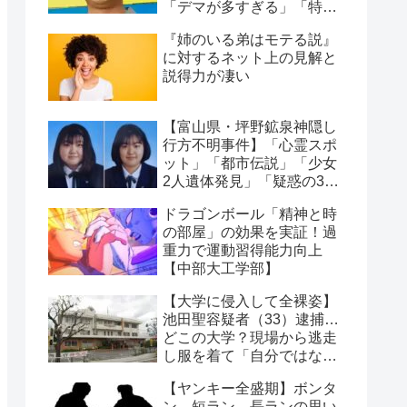
「デマが多すぎる」「特定
犯が酷い」物議に
『姉のいる弟はモテる説』
に対するネット上の見解と
説得力が凄い
【富山県・坪野鉱泉神隠し
行方不明事件】「心霊スポ
ット」「都市伝説」「少女
2人遺体発見」「疑惑の3人
の男」4つの怪奇事実
ドラゴンボール「精神と時
の部屋」の効果を実証！過
重力で運動習得能力向上
【中部大工学部】
【大学に侵入して全裸姿】
池田聖容疑者（33）逮捕…
どこの大学？現場から逃走
し服を着て「自分ではな
い」【長崎県】
【ヤンキー全盛期】ボンタ
ン、短ラン、長ランの思い