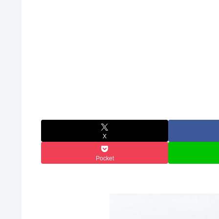
X
Pocket