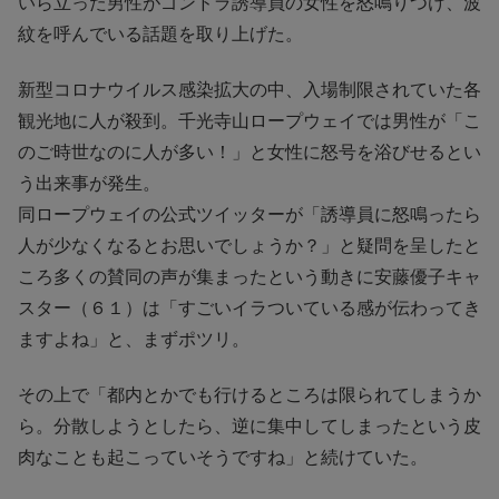
いら立った男性がゴンドラ誘導員の女性を怒鳴りつけ、波
紋を呼んでいる話題を取り上げた。
新型コロナウイルス感染拡大の中、入場制限されていた各
観光地に人が殺到。千光寺山ロープウェイでは男性が「こ
のご時世なのに人が多い！」と女性に怒号を浴びせるとい
う出来事が発生。
同ロープウェイの公式ツイッターが「誘導員に怒鳴ったら
人が少なくなるとお思いでしょうか？」と疑問を呈したと
ころ多くの賛同の声が集まったという動きに安藤優子キャ
スター（６１）は「すごいイラついている感が伝わってき
ますよね」と、まずポツリ。
その上で「都内とかでも行けるところは限られてしまうか
ら。分散しようとしたら、逆に集中してしまったという皮
肉なことも起こっていそうですね」と続けていた。