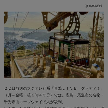
2020.09.23
２２日放送のフジテレビ系「直撃ＬＩＶＥ グッディ！」
（月～金曜・後１時４５分）では、広島・尾道市の名物・
千光寺山ロープウェイで人が殺到。