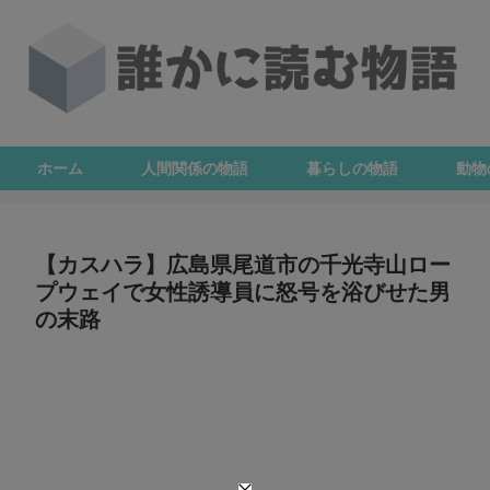
ホーム
人間関係の物語
暮らしの物語
動物
【カスハラ】広島県尾道市の千光寺山ロー
プウェイで女性誘導員に怒号を浴びせた男
の末路