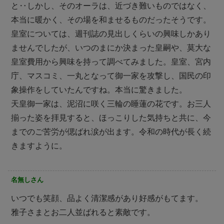
と‥しかし、そのオーラは、近づき難いものではなく、
本当に暖かく、その場を和ませるものだったそうです。
皇室については、週刊誌の見出しくらいの興味しかあり
ませんでしたが、いつのまにか決まった皇嗣や、莫大な
皇室費用から興味を持って調べてみました。皇室、宮内
庁、マスコミ、一丸となって御一家を攻撃し、国民の印
象操作をしていたんですね。本当に驚きました。
天皇御一家は、泥沼に咲く三輪の睡蓮の花です。お三人
揃った姿を拝見すると、ほっこりした気持ちと共に、今
までのご苦労が偲ばれ涙が出ます。令和の時代が長く続
きますように。
名無しさん
いつでも笑顔、品よく清潔感があり好感がもてます。
雅子さまとお二人並ばれると素敵です。