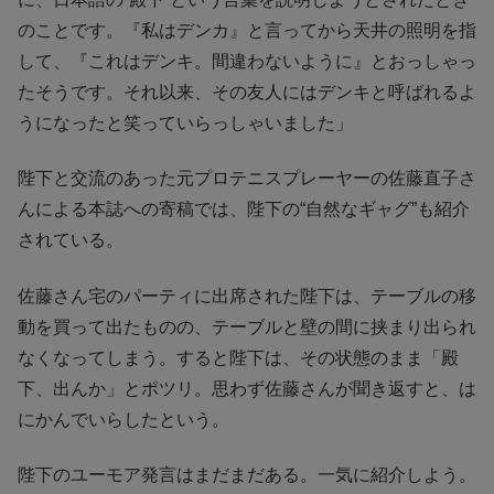
のことです。『私はデンカ』と言ってから天井の照明を指
して、『これはデンキ。間違わないように』とおっしゃっ
たそうです。それ以来、その友人にはデンキと呼ばれるよ
うになったと笑っていらっしゃいました」
陛下と交流のあった元プロテニスプレーヤーの佐藤直子さ
んによる本誌への寄稿では、陛下の“自然なギャグ”も紹介
されている。
佐藤さん宅のパーティに出席された陛下は、テーブルの移
動を買って出たものの、テーブルと壁の間に挟まり出られ
なくなってしまう。すると陛下は、その状態のまま「殿
下、出んか」とポツリ。思わず佐藤さんが聞き返すと、は
にかんでいらしたという。
陛下のユーモア発言はまだまだある。一気に紹介しよう。