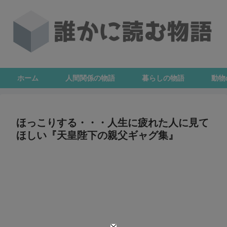
ホーム
人間関係の物語
暮らしの物語
動物
ほっこりする・・・人生に疲れた人に見て
ほしい『天皇陛下の親父ギャグ集』