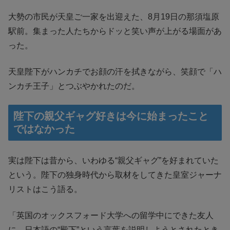
大勢の市民が天皇ご一家を出迎えた、8月19日の那須塩原
駅前。集まった人たちからドッと笑い声が上がる場面があ
った。
天皇陛下がハンカチでお顔の汗を拭きながら、笑顔で「ハ
ンカチ王子」とつぶやかれたのだ。
陛下の親父ギャグ好きは今に始まったこと
ではなかった
実は陛下は昔から、いわゆる“親父ギャグ”を好まれていた
という。陛下の独身時代から取材をしてきた皇室ジャーナ
リストはこう語る。
「英国のオックスフォード大学への留学中にできた友人
に、日本語の“殿下”という言葉を説明しようとされたとき