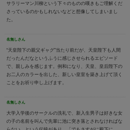
サラリーマン川柳という下々のものの嘆きもご理解くだ
さっているのかもしれないなどと想像してしまいまし
た。
名無しさん
“天皇陛下の親父ギャグ”当たり前だが、天皇陛下も人間
だったんだなというふうに感じさせられるエピソード
で、親しみを感じます。例和になり、天皇、皇后陛下の
お二人のカラーを出した、新しい皇室を築き上げて頂く
ことをお祈り申し上げます。
名無しさん
大学入学後のサークルの洗礼で、新入生男子は好きな女
の子の名前を叫んで先輩に池に突き落とされなければな
らない…という伝統があり、「でもさすがに殿下に