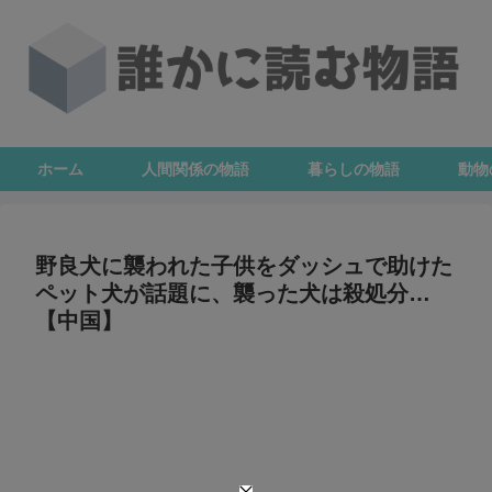
ホーム
人間関係の物語
暮らしの物語
動物
野良犬に襲われた子供をダッシュで助けた
ペット犬が話題に、襲った犬は殺処分…
【中国】