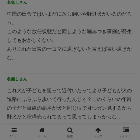
名無しさん
中国の田舎ではいまだに放し飼いや野良犬がいるのだろ
う。
このような放任状態だと同じような噛みつき事例が発生
してもおかしくない。
ありふれた日常の一コマに過ぎないと言えば言い過ぎか
な。
名無しさん
これ犬が子どもを狙って近付いたってより子どもが犬の
進路にふらふら歩いて行ったんじゃ？このくらいの年齢
の子だと目線の高さが犬と同じ位で且つガン見するから
野犬だと喧嘩売られてるって思ってしまうからな…
メニュー
ホーム
検索
トップ
サイドバー
名無しさん