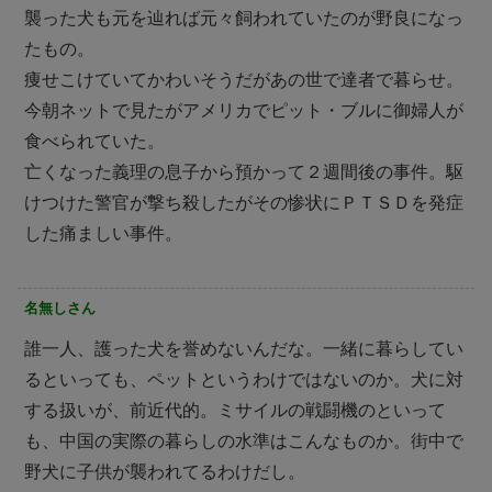
襲った犬も元を辿れば元々飼われていたのが野良になっ
たもの。
痩せこけていてかわいそうだがあの世で達者で暮らせ。
今朝ネットで見たがアメリカでピット・ブルに御婦人が
食べられていた。
亡くなった義理の息子から預かって２週間後の事件。駆
けつけた警官が撃ち殺したがその惨状にＰＴＳＤを発症
した痛ましい事件。
名無しさん
誰一人、護った犬を誉めないんだな。一緒に暮らしてい
るといっても、ペットというわけではないのか。犬に対
する扱いが、前近代的。ミサイルの戦闘機のといって
も、中国の実際の暮らしの水準はこんなものか。街中で
野犬に子供が襲われてるわけだし。