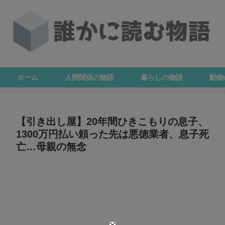
ホーム
人間関係の物語
暮らしの物語
動物
【引き出し屋】20年間ひきこもりの息子、
1300万円払い頼った先は悪徳業者、息子死
亡…母親の無念