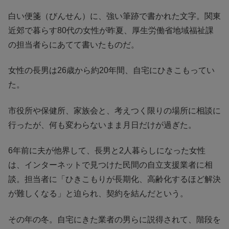
白い便箋（びんせん）に、強い筆跡で書かれた文字。関東
近郊で暮らす80代の女性が昨夏、厚生労働省地域福祉課
の担当者らにあてて書いたものだ。
女性の長男は26歳から約20年間、自宅にひきこもってい
た。
市役所や保健所、家族会と、考えつく限りの場所に相談に
行ったが、何も変わらないまま月日だけが過ぎた。
6年前に夫が他界して、長男と2人暮らしになった女性
は、インターネットで見つけた民間の自立支援業者に相
談。担当者に「ひきこもりが長期化、高齢化するほど解決
が難しくなる」と迫られ、契約を結んだという。
その年の冬。自宅にきた業者の男らに説得されて、階段を