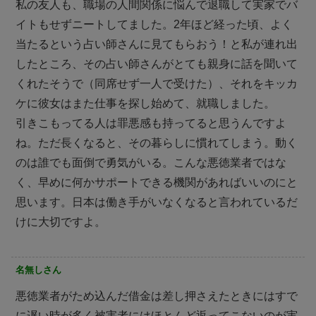
私の友人も、職場の人間関係に悩んで退職して実家でバ
イトもせずニートしてました。2年ほど経った頃、よく
当たるという占い師さんに見てもらおう！と私が連れ出
したところ、その占い師さんがとても親身に話を聞いて
くれたそうで（同席せず一人で受けた）、それをキッカ
ケに彼女はまた仕事を探し始めて、就職しました。
引きこもってる人は罪悪感も持ってると思うんですよ
ね。ただ長くなると、その暮らしに慣れてしまう。動く
のは誰でも面倒で勇気がいる。こんな悪徳業者ではな
く、早めに何かサポートできる機関があればいいのにと
思います。日本は働き手がいなくなると言われているだ
けに大切ですよ。
名無しさん
悪徳業者がため込んだ借金は差し押さえたときにはすで
に遅い時が多く被害者にはほとんど返ってこないのが実