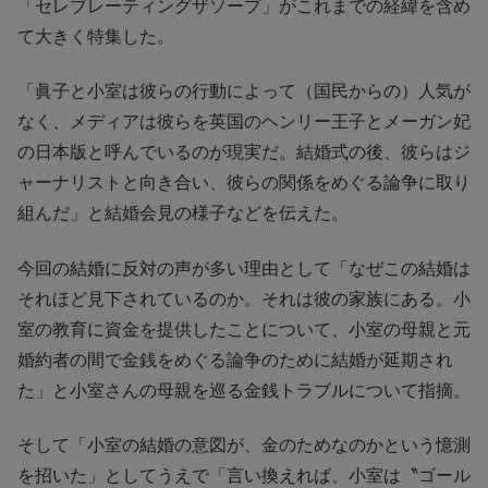
「セレブレーティングザソープ」がこれまでの経緯を含め
て大きく特集した。
「眞子と小室は彼らの行動によって（国民からの）人気が
なく、メディアは彼らを英国のヘンリー王子とメーガン妃
の日本版と呼んでいるのが現実だ。結婚式の後、彼らはジ
ャーナリストと向き合い、彼らの関係をめぐる論争に取り
組んだ」と結婚会見の様子などを伝えた。
今回の結婚に反対の声が多い理由として「なぜこの結婚は
それほど見下されているのか。それは彼の家族にある。小
室の教育に資金を提供したことについて、小室の母親と元
婚約者の間で金銭をめぐる論争のために結婚が延期され
た」と小室さんの母親を巡る金銭トラブルについて指摘。
そして「小室の結婚の意図が、金のためなのかという憶測
を招いた」としてうえで「言い換えれば、小室は〝ゴール