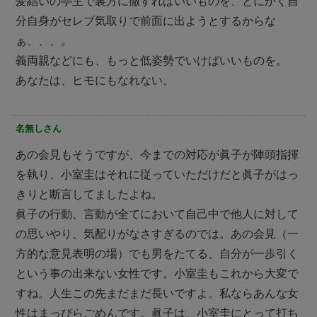
髪結いの亭主で裏方に徹すればいいものを、とにかく自
分自身がセレブ気取りで前面に出ようとするからな
ぁ、、、。
義両親などにも、もっと低姿勢でいけばいいものを。
あなたは、ヒモにもなれない。
名無しさん
あの会見もそうですが、今までの対応が眞子が陣頭指揮
を執り、小室圭はそれに従っていただけだと眞子がはっ
きりと断言してましたよね。
眞子の行動、言動が全てにおいて自己中で他人に対して
の思いやり、気配りがなさすぎるのでは。あの会見（一
方的な意見表明の場）でも男をたてる、自分が一歩引く
という事の出来ない女性です。小室圭もこれから大変で
すね。人生この先まだまだ長いですよ。私ならあんな女
性はまっぴらごめんです。眞子は、小室圭にとって打ち