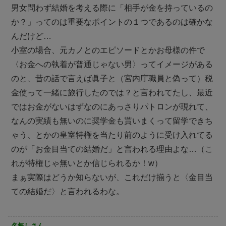
男女問わず結婚を考える際に「相手が金を持っているの
か？」ってのは重要なポイントの１つであるのは確かな
んだけど…
小室の場合、元カノとのエピソードとかお母様の件で
〈お金への執着が普通じゃない男〉ってイメージがある
のと、昔の話で言えば眞子と（宮内庁職員と偽って）税
金使って一緒に旅行したのでは？と言われてたし、最近
ではお金がないはずなのにあっさりパトロンが現れて、
なんの実績も無いのに奨学金も貰いまくって留学できち
ゃう、とかの皇室特権を当たり前のように受け入れてる
のが「お金目当ての結婚だ」と言われる理由よな…（こ
れが特権じゃ無いとか信じられるか！w）
まぁ実際はどうか知らないが、これだけ揃うと〈金目当
ての結婚だ〉と言われるわな。
名無しさん