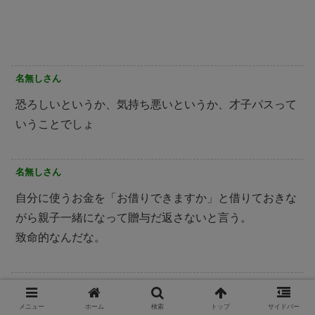
名無しさん
恐ろしいというか、気持ち悪いというか、才子パスって
いうことでしょ
名無しさん
自分に使うお金を「お借りできますか」と借りておきな
がら親子一緒になって贈与だ返さないと言う。
致命的なんだな。
名無しさん
メニュー
ホーム
検索
トップ
サイドバー
証拠に録音して