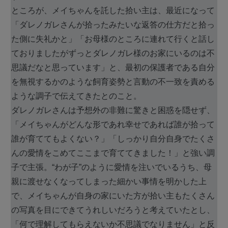
ところが、メイちゃんを託した拾い主は、最近になって
「ダレノガレさんが拾ったみたいな返答の仕方だと拾っ
た側に失礼かと」「お母様のところに連れて行くと話し
ておりましたがずっとダレノガレ様のお家にいるのは不
思議だなと思っています」と、最初の保護者である自分
を無視するかのような飼育姿勢と言動の不一致を責める
ような調子で伝えてきたとのこと。
ダレノガレさんは予想外の非難に驚きと困惑を隠せず、
「メイちゃんがどんな形であれ幸せであれば誰が拾って
誰が育ててもよくない？」「しっかり自分自身でたくさ
んの愛情をこめてここまで育ててきました！」と強い調
子で主張。“わが子”のように愛情を注いでいるうち、母
親に渡せなくなってしまった細かい事情を明かした上
で、メイちゃんが自身の家にいた方が拾い主もたくさん
の写真を目にできてうれしいだろうと考えていたとし、
「何で理解してもらえないか不思議でなりません」と反