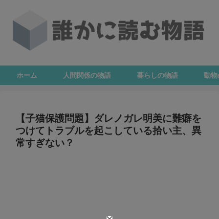
ホーム
人間関係の物語
暮らしの物語
動物
【子猫保護問題】ダレノガレ明美に難癖を
つけてトラブルを起こしている拾い主、異
常すぎない？