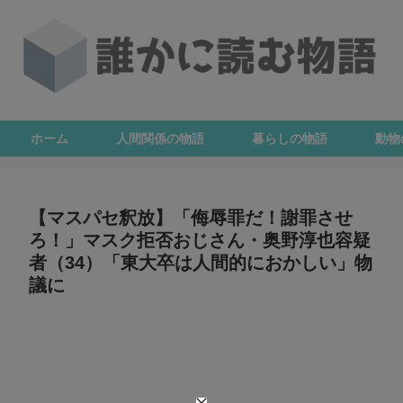
ホーム
人間関係の物語
暮らしの物語
動物
【マスパセ釈放】「侮辱罪だ！謝罪させ
ろ！」マスク拒否おじさん・奥野淳也容疑
者（34）「東大卒は人間的におかしい」物
議に