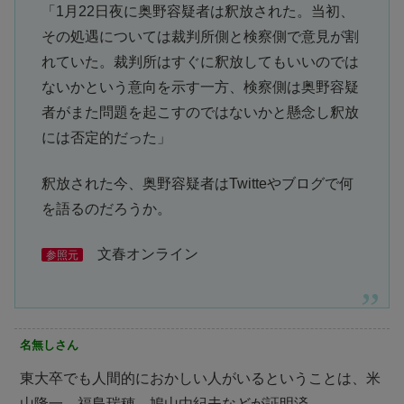
「1月22日夜に奥野容疑者は釈放された。当初、
その処遇については裁判所側と検察側で意見が割
れていた。裁判所はすぐに釈放してもいいのでは
ないかという意向を示す一方、検察側は奥野容疑
者がまた問題を起こすのではないかと懸念し釈放
には否定的だった」
釈放された今、奥野容疑者はTwitteやブログで何
を語るのだろうか。
文春オンライン
参照元
名無しさん
東大卒でも人間的におかしい人がいるということは、米
山隆一、福島瑞穂、鳩山由紀夫などが証明済。