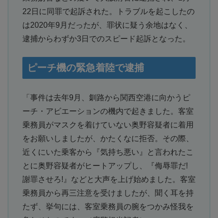
22日に同罪で起訴された。トラブルを起こしたの
は2020年9月だったが、罪状に疑う余地はなく、
逮捕からわずか3日でのスピード起訴となった。
ピーチ機の緊急着陸で逮捕
「事件は去年9月、釧路から関西空港に向かうピ
ーチ・アビエーションの機内で起きました。客室
乗務員がマスクを着けていない奥野容疑者に着用
をお願いしましたが、かたくなに拒否。その際、
近くにいた乗客から『気持ち悪い』と言われたこ
とに奥野容疑者がヒートアップし、『侮辱罪だ!
謝罪させろ!』などと大声を上げ始めました。客室
乗務員から再三注意を受けましたが、聞く耳を持
たず、挙句には、客室乗務員の腕をつかみ怪我を