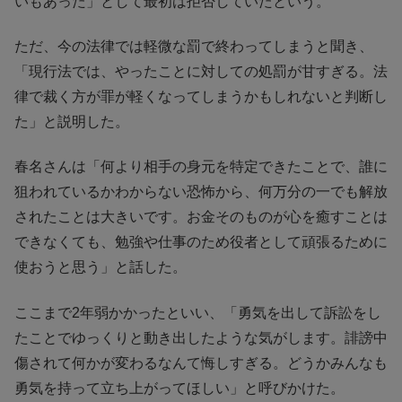
いもあった」として最初は拒否していたという。
ただ、今の法律では軽微な罰で終わってしまうと聞き、
「現行法では、やったことに対しての処罰が甘すぎる。法
律で裁く方が罪が軽くなってしまうかもしれないと判断し
た」と説明した。
春名さんは「何より相手の身元を特定できたことで、誰に
狙われているかわからない恐怖から、何万分の一でも解放
されたことは大きいです。お金そのものが心を癒すことは
できなくても、勉強や仕事のため役者として頑張るために
使おうと思う」と話した。
ここまで2年弱かかったといい、「勇気を出して訴訟をし
たことでゆっくりと動き出したような気がします。誹謗中
傷されて何かが変わるなんて悔しすぎる。どうかみんなも
勇気を持って立ち上がってほしい」と呼びかけた。