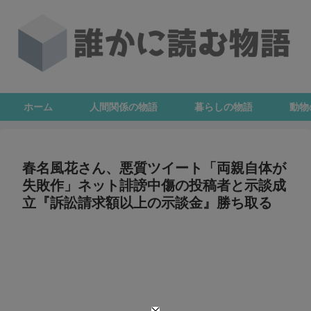
ホーム
人間関係の物語
暮らしの物語
動物
春名風花さん、悪質ツイート「両親自体が
失敗作」ネット誹謗中傷の投稿者と示談成
立『訴訟請求額以上の示談金』勝ち取る