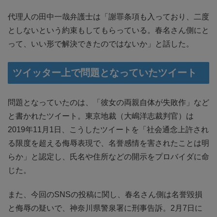
代理人の田中一哉弁護士は「謝罪条項も入っており、二度
としないという約束もしてもらっている。春名さん側にと
って、いい形で解決できたのではないか」と話した。
ツイッター上で問題となっていたツイート
問題となっていたのは、「彼女の両親自体が失敗作」など
と書かれたツイート。東京地裁（大嶋洋志裁判官）は
2019年11月1日、こうしたツイートを「社会通念上許され
る限度を超える侮辱表現で、名誉感情を害されたことは明
らか」と認定し、氏名や住所などの開示をプロバイダに命
じた。
また、今回のSNSの投稿に関し、春名さん側は名誉毀損
と侮辱の疑いで、神奈川県警泉署に刑事告訴。2月7日に