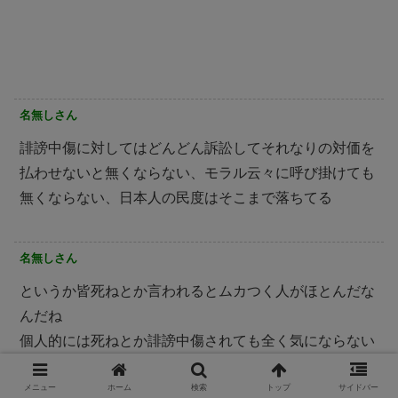
名無しさん
誹謗中傷に対してはどんどん訴訟してそれなりの対価を
払わせないと無くならない、モラル云々に呼び掛けても
無くならない、日本人の民度はそこまで落ちてる
名無しさん
というか皆死ねとか言われるとムカつく人がほとんだな
んだね
個人的には死ねとか誹謗中傷されても全く気にならない
よ
メニュー
ホーム
検索
トップ
サイドバー
むしろ冷静に欠点とか駄目ななところを指摘されたり