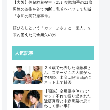
【大阪】佐藤紗希被告（23）交際相手の21歳
男性の薬指を斧で切断し乳首をハサミで切断
『令和の阿部定事件』
舘ひろしという「カッコよさ」と「聖人」を
兼ね備えた完全無欠の男
人気記事
２４歳で死去した遠藤和さ
ん、ステージ４の大腸がん
で結婚、出産…闘病日記に
ネット上で賛否
【闇深】金屏風事件とは？
マッチ不倫で掘り返された
近藤真彦と中森明菜の忌ま
わしく惨い事件