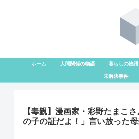
ホーム
人間関係の物語
暮らしの物語
未解決事件
【毒親】漫画家・彩野たまこさ
の子の証だよ！」言い放った母