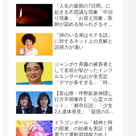
『人生の最期の7日間』に
起きる不思議な現象「中治
り現象」「お迎え現象」医
師が認める知られざるその
正体【みなさんの経験談】
『姉のいる弟はモテる説』
に対するネット上の見解と
説得力が凄い
ジャンポケ斉藤の被害者と
して名前が挙がったインフ
ルエンサーねおが全否定
「デマが多すぎる」「特定
犯が酷い」物議に
【富山県・坪野鉱泉神隠し
行方不明事件】「心霊スポ
ット」「都市伝説」「少女
2人遺体発見」「疑惑の3人
の男」4つの怪奇事実
ドラゴンボール「精神と時
の部屋」の効果を実証！過
重力で運動習得能力向上