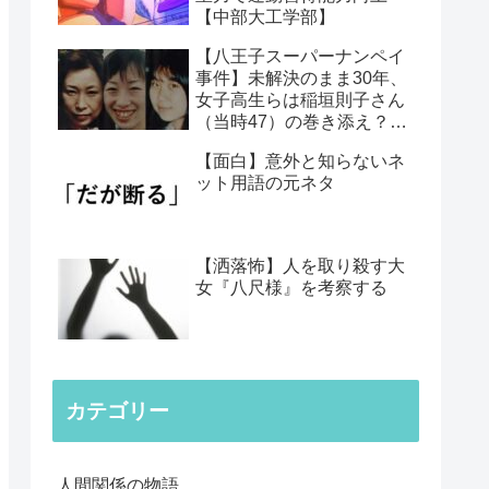
【中部大工学部】
【八王子スーパーナンペイ
事件】未解決のまま30年、
女子高生らは稲垣則子さん
（当時47）の巻き添え？犯
人は今…
【面白】意外と知らないネ
ット用語の元ネタ
【洒落怖】人を取り殺す大
女『八尺様』を考察する
カテゴリー
人間関係の物語