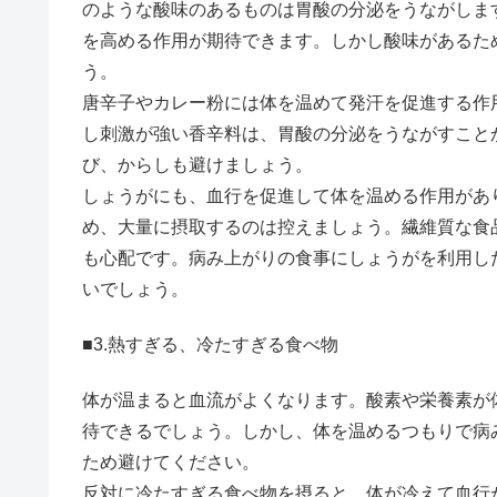
のような酸味のあるものは胃酸の分泌をうながしま
を高める作用が期待できます。しかし酸味があるた
う。
唐辛子やカレー粉には体を温めて発汗を促進する作
し刺激が強い香辛料は、胃酸の分泌をうながすこと
び、からしも避けましょう。
しょうがにも、血行を促進して体を温める作用があ
め、大量に摂取するのは控えましょう。繊維質な食
も心配です。病み上がりの食事にしょうがを利用し
いでしょう。
■3.熱すぎる、冷たすぎる食べ物
体が温まると血流がよくなります。酸素や栄養素が
待できるでしょう。しかし、体を温めるつもりで病
ため避けてください。
反対に冷たすぎる食べ物を摂ると、体が冷えて血行