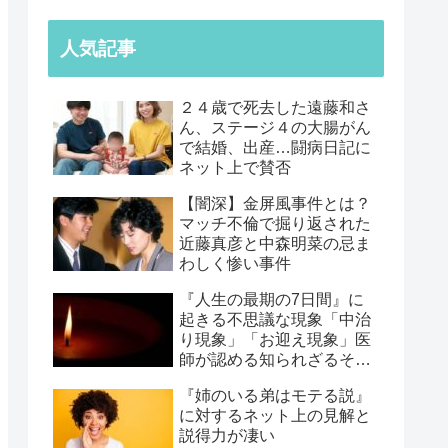
人気記事
２４歳で死去した遠藤和さ
ん、ステージ４の大腸がん
で結婚、出産…闘病日記に
ネット上で賛否
【闇深】金屏風事件とは？
マッチ不倫で掘り返された
近藤真彦と中森明菜の忌ま
わしく惨い事件
『人生の最期の7日間』に
起きる不思議な現象「中治
り現象」「お迎え現象」医
師が認める知られざるその
正体【みなさんの経験談】
『姉のいる弟はモテる説』
に対するネット上の見解と
説得力が凄い