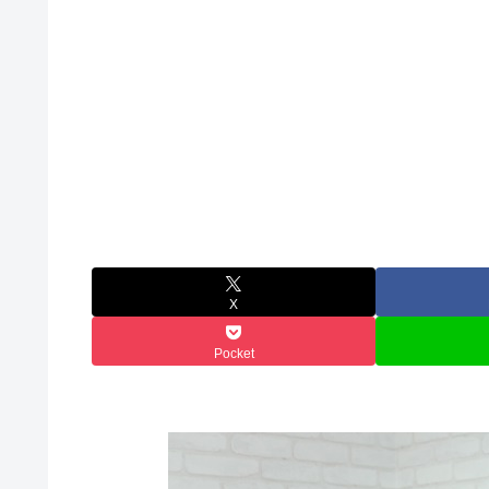
X
Pocket