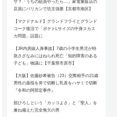
ザ？「うちの組員やったら…」家電量販店の
店員にバリカンで坊主強要【京都市南区】
【マクドナルド】グランドフライとグランド
コーク復活で「ポテトLサイズの中身スカス
カ問題」話題に
【JR内房線人身事故】7歳の小学生男児が特
急さざなみにはねられ死亡「知的障害のある
子ども」物議に【千葉県市原市】
【大阪】佐藤紗希被告（23）交際相手の21歳
男性の薬指を斧で切断し乳首をハサミで切断
『令和の阿部定事件』
舘ひろしという「カッコよさ」と「聖人」を
兼ね備えた完全無欠の男