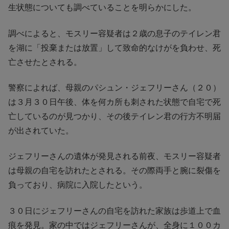
生状態についても調べていることを明らかにした。
調べによると、モスリー容疑者は２歳の息子のテイレン君
を湖に「投棄または放置」して致命的なけがを負わせ、死
亡させたとされる。
警察によれば、母親のパシュン・ジェフリーさん（２０）
は３月３０日午後、体を何カ所も刺された状態で自宅で死
亡しているのが見つかり、その後テイレン君の行方不明届
が出されていた。
ジェフリーさんの遺体が発見される前夜、モスリー容疑者
は母親の自宅を訪れたとされる。その際両手と腕に裂傷を
負っており、病院に入院したという。
３０日にジェフリーさんの自宅を訪れた家族は歩道上で血
痕を発見。家の中ではジェフリーさんが、全身に１００カ