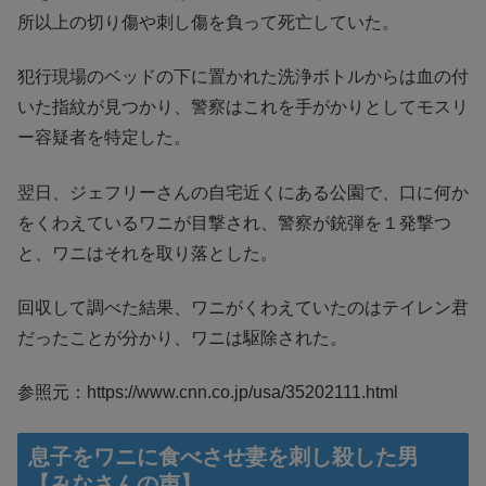
所以上の切り傷や刺し傷を負って死亡していた。
犯行現場のベッドの下に置かれた洗浄ボトルからは血の付
いた指紋が見つかり、警察はこれを手がかりとしてモスリ
ー容疑者を特定した。
翌日、ジェフリーさんの自宅近くにある公園で、口に何か
をくわえているワニが目撃され、警察が銃弾を１発撃つ
と、ワニはそれを取り落とした。
回収して調べた結果、ワニがくわえていたのはテイレン君
だったことが分かり、ワニは駆除された。
参照元：https://www.cnn.co.jp/usa/35202111.html
息子をワニに食べさせ妻を刺し殺した男
【みなさんの声】