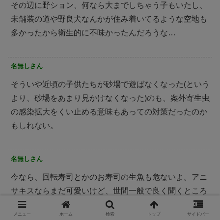
その辺に野ション、何なら大までしちゃう子もいたし、
未舗装の道や野良犬なんかが住み着いてるような空地も
多かったから衛生的に不味かったんだろうな…
名無しさん
そういや近頃の子供たちが砂場で遊ばなくなった(という
より、砂場をあまり見かけなくなった)のも、案外寄生虫
の感染拡大をくい止める意味もあっての対策だったのか
もしれない。
名無しさん
今なら、回転寿司とかのお寿司の生魚も危ないよ。アニ
サキスならまだ可愛いけど、世間一般で良く聞くところ
のサナダムシがいることもあって、大人でもゲッソリ痩
メニュー
ホーム
検索
トップ
サイドバー
せることになるから。