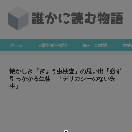
ホーム
人間関係の物語
暮らしの物語
動物
懐かしき『ぎょう虫検査』の思い出「必ず
引っかかる生徒」「デリカシーのない先
生」