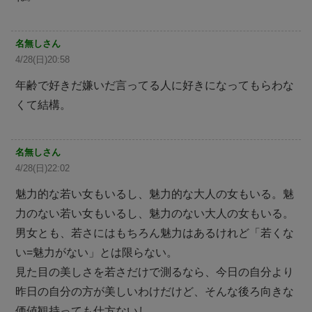
名無しさん
4/28(日)20:58
年齢で好きだ嫌いだ言ってる人に好きになってもらわな
くて結構。
名無しさん
4/28(日)22:02
魅力的な若い女もいるし、魅力的な大人の女もいる。魅
力のない若い女もいるし、魅力のない大人の女もいる。
男女とも、若さにはもちろん魅力はあるけれど「若くな
い=魅力がない」とは限らない。
見た目の美しさを若さだけで測るなら、今日の自分より
昨日の自分の方が美しいわけだけど、そんな後ろ向きな
価値観持っても仕方ないし。