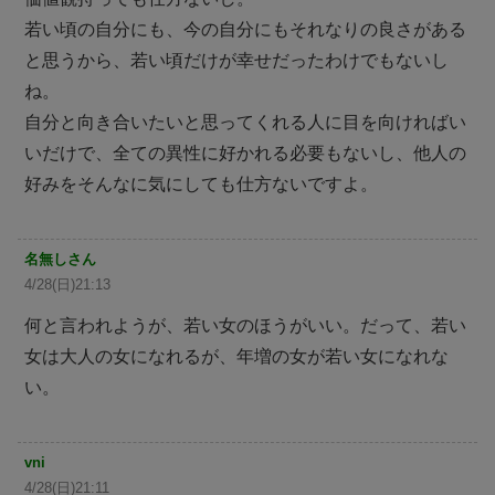
若い頃の自分にも、今の自分にもそれなりの良さがある
と思うから、若い頃だけが幸せだったわけでもないし
ね。
自分と向き合いたいと思ってくれる人に目を向ければい
いだけで、全ての異性に好かれる必要もないし、他人の
好みをそんなに気にしても仕方ないですよ。
名無しさん
4/28(日)21:13
何と言われようが、若い女のほうがいい。だって、若い
女は大人の女になれるが、年増の女が若い女になれな
い。
vni
4/28(日)21:11