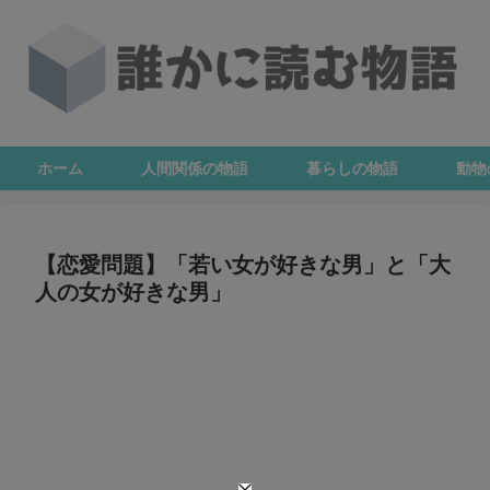
ホーム
人間関係の物語
暮らしの物語
動物
【恋愛問題】「若い女が好きな男」と「大
人の女が好きな男」