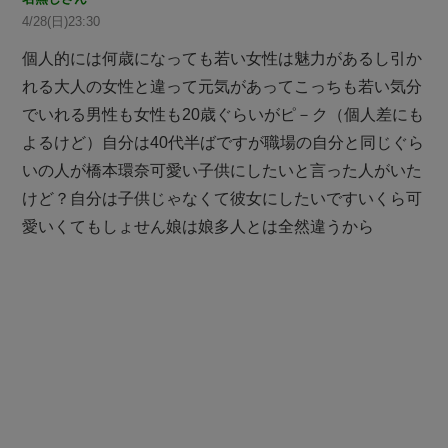
4/28(日)23:30
個人的には何歳になっても若い女性は魅力があるし引か
れる大人の女性と違って元気があってこっちも若い気分
でいれる男性も女性も20歳ぐらいがピ－ク（個人差にも
よるけど）自分は40代半ばですが職場の自分と同じぐら
いの人が橋本環奈可愛い子供にしたいと言った人がいた
けど？自分は子供じゃなくて彼女にしたいですいくら可
愛いくてもしょせん娘は娘多人とは全然違うから