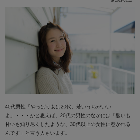
2019.05.12
40代男性「やっぱり女は20代、若いうちがいい
よ」・・・かと思えば、20代の男性のなかには「酸いも
甘いも知り尽くしたような、30代以上の女性に惹かれる
んです」と言う人もいます。