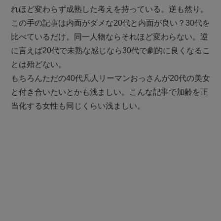
れほど変わらず成熟した考えを持っている。逆も然り。
この手の記事は内面がダメな20代と内面が良い？30代を
比べているだけ。同一人物ならそれほど変わらない。逆
に言えば20代で未熟な感じなら30代で劇的に良くなるこ
とは殆どない。
もちろんただの40代凡人リーマンおっさんが20代の美女
と付き合いたいとかも浅ましい。こんな記事で加齢を正
当化する女性も同じくらい浅ましい。