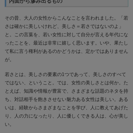
内面から滲み出るもの
その昔、大人の女性からこんなことを言われました。「若
さは確かに美しいけれど、美しさ＝若さではないのよ」
と。この言葉を、若い女性に対して自分が言える年代にな
ったことを、最近は非常に嬉しく思います。いや、果たし
て私に言う権利があるのかどうかは、定かではありません
が。
若さとは、美しさの要素の1つであって、美しさのすべて
ではない、ということ。では、女性の美しさとは何か。た
とえば、知識や情報が豊富で、さまざまな話題のネタを持
ち、対話相手を飽きさせない魅力ある女性は美しい。ある
いは、経験からさまざまなことを学び、人に教えてあげた
り、人の力になったり、人に優しくできる人は、心が美し
い。