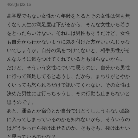
4/28(日)22:16
高学歴でもない女性から年齢をとるとその女性は何も無
くなり人生の満足度は下がるから、そんな女性から若さ
をとったらいけない。それには男性もそうだけど、女性
も自分から行かないように気を付けた方がいいんじゃな
いでしょうか。自分の気をつけてないと、相手男性がそ
んなふうに気をつけてくれているとも限らないから。
だけど、そういう女性について思うのは、自分から男性
に行って満足してると思うし、だから、まわりがとやか
くいっても怒られるだけで訊いてくれない、その女性は
決めた男性には行っちゃうし、その行動も止まらないと
思うのです。
あと、運命とか宿命とか自分ではどうしようもない迷路
に入ってしまっているのかも知れないから、そういうの
はどうやったら抜け出せるのか。そもそも、抜け出たい
と思っているのかな？