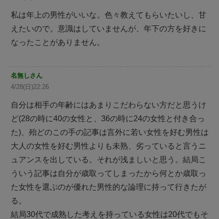
私は年上の男性がいいな。色々教えてもらいたいし、甘
えたいので。意識はしていませんが、年下の方を好きに
なったことがありません。
名無しさん
4/28(日)22:26
自分は相手の年齢にはあまりこだわらない方だと思うけ
ど(28の時に40の女性と、36の時に24の女性と付き合っ
た)、殆どのこの手の記事は言外に若い女性を好む男性は
大人の女性を好む男性よりも未熟、劣っていると言うニ
ュアンスを出している。それが浅ましいと思う。結局こ
ういう記事は自分が歳取ってしまったから何とか歳取っ
た女性を選ぶのが優れた男性的な論理に持って行きたが
る。
結局30代で成熟した考えを持っている女性は20代でもそ