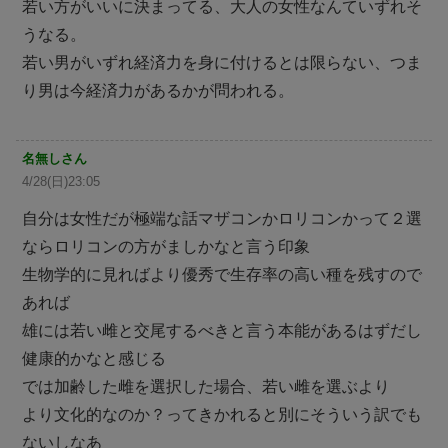
若い方がいいに決まってる、大人の女性なんていずれそ
うなる。
若い男がいずれ経済力を身に付けるとは限らない、つま
り男は今経済力があるかが問われる。
名無しさん
4/28(日)23:05
自分は女性だが極端な話マザコンかロリコンかって２選
ならロリコンの方がましかなと言う印象
生物学的に見ればより優秀で生存率の高い種を残すので
あれば
雄には若い雌と交尾するべきと言う本能があるはずだし
健康的かなと感じる
では加齢した雌を選択した場合、若い雌を選ぶより
より文化的なのか？ってきかれると別にそういう訳でも
ないしなあ