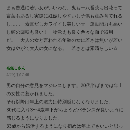
まぁ普通に若い女がいいわな。鬼も十八番茶も出花って
言葉もあるし実際に妊娠しやすいし子供も産み育てれる
し…… 素直だしカワイイし美しい☆ 運動能力も高い
し頭の回転も良い！ 物覚えも良く色々な面で器用
だ。 大人の女と言われる年齢の女に若さは無いが若い
女はやがて大人の女になる。 若さとは素晴らしい☆
名無しさん
4/29(月)17:46
男の自分の意見をマジレスします。20代半ばまでは年上
の女性に惹かれました。
それ以降は年上の魅力は特別感じなくなりました。
30代に入り3〜4歳年下がちょうどバランスが良いように
感じるようになりました。
33歳から婚活するようになり初めは年上でもいいと思っ