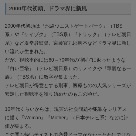
2000年代初頭、ドラマ界に新風
2000年代初頭は『池袋ウエストゲートパーク』（TBS
系）や『ケイゾク』（TBS系）『トリック』（テレビ朝日
系）など堤幸彦監督、宮藤官九郎脚本などドラマ界に新し
い流れが生まれた。
だが、視聴率的には60～70年代の“初心”に返ったような
『白い巨塔』（テレビ朝日系）のリメイクや『華麗なる一
族』（TBS系）に数字が集まった。
テレビ朝日が得意とする刑事、医療ものの人気シリーズが
安定した視聴率を獲り始めたのもこの頃だ。
10年代くらいからは、現実の社会問題や犯罪をシリアス
に描く『Woman』『Mother』（日本テレビ系）などに評
価が集まる。
この間も軽いテイストの恋愛ドラマがなかったわけではな