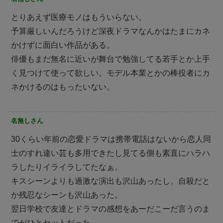
とりあえず医療モノはもういらない。
予算厳しいんだろうけど深夜ドラマなんかはたまにカネ
かけずに面白い作品がある。
俳優もまだ無名に近いが舞台で勉強してる若手とか上手
く見つけて使って欲しい。モデル本業とかの棒役者にカ
ネかけるのはもったいない。
名無しさん
30くらい年前の恋愛ドラマは携帯電話はないから恋人同
士のすれ違い芸も多用できたし見てる側も素直にハラハ
ラしたりイライラしてたなぁ。
キスシーンよりも過激な演出も沢山あったし、自殺だと
か残忍なシーンも沢山あった。
翌日学校で友達とドラマの感想をあーだこーだ言うのま
でがひとセットだった。