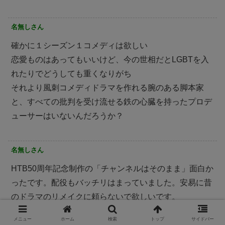
名無しさん
確かに１シーズン１コメディは欲しい
恋愛ものはあってもいいけど、今の世相だとLGBTを入
れたりでどうしても重くなりがち
それより風刺コメディドラマを作れる腕のある脚本家
と、すべての批判を受け流せる鉄の心臓を持ったプロデ
ューサーはいないんだろうか？
名無しさん
HTB50周年記念制作の「チャンネルはそのまま」面白か
ったです。配役もバッチリはまっていました。安易に昔
のドラマのリメイクに頼らないで欲しいです。
メニュー
ホーム
検索
トップ
サイドバー