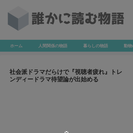
ホーム
人間関係の物語
暮らしの物語
動物
社会派ドラマだらけで『視聴者疲れ』トレ
ンディードラマ待望論が出始める