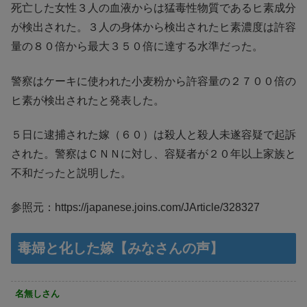
死亡した女性３人の血液からは猛毒性物質であるヒ素成分
が検出された。３人の身体から検出されたヒ素濃度は許容
量の８０倍から最大３５０倍に達する水準だった。
警察はケーキに使われた小麦粉から許容量の２７００倍の
ヒ素が検出されたと発表した。
５日に逮捕された嫁（６０）は殺人と殺人未遂容疑で起訴
された。警察はＣＮＮに対し、容疑者が２０年以上家族と
不和だったと説明した。
参照元：https://japanese.joins.com/JArticle/328327
毒婦と化した嫁【みなさんの声】
名無しさん