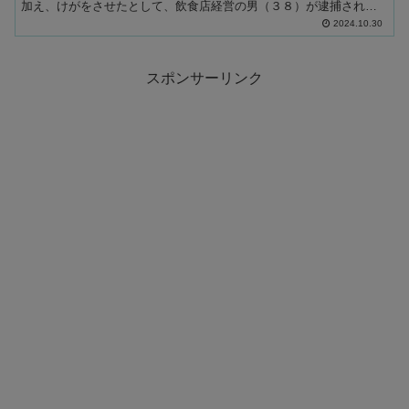
加え、けがをさせたとして、飲食店経営の男（３８）が逮捕されま
した。 警察によりますと、住所不定の飲食店経営の３８歳の男は...
2024.10.30
スポンサーリンク