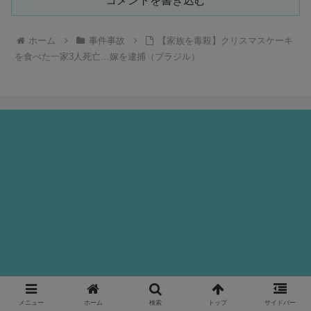
コメントを書き込む
ホーム
事件事故
【家族を毒殺】クリスマスケーキ
を食べた一家3人死亡…嫁を逮捕（ブラジル）
メニュー
ホーム
検索
トップ
サイドバー