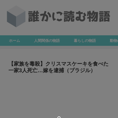
ホーム
人間関係の物語
暮らしの物語
動物
【家族を毒殺】クリスマスケーキを食べた
一家3人死亡…嫁を逮捕（ブラジル）