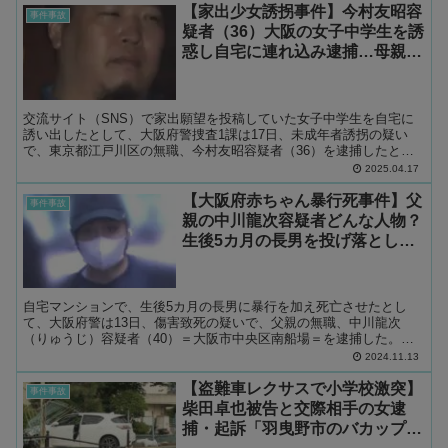
【家出少女誘拐事件】今村友昭容
事件事故
疑者（36）大阪の女子中学生を誘
惑し自宅に連れ込み逮捕…母親の
知人が新宿駅で発見
交流サイト（SNS）で家出願望を投稿していた女子中学生を自宅に
誘い出したとして、大阪府警捜査1課は17日、未成年者誘拐の疑い
で、東京都江戸川区の無職、今村友昭容疑者（36）を逮捕したと発
表した。容疑を認めている。 逮捕容疑は7日午後、大阪府...
2025.04.17
【大阪府赤ちゃん暴行死事件】父
事件事故
親の中川龍次容疑者どんな人物？
生後5カ月の長男を投げ落とし死
亡させる、傷害致死で逮捕
自宅マンションで、生後5カ月の長男に暴行を加え死亡させたとし
て、大阪府警は13日、傷害致死の疑いで、父親の無職、中川龍次
（りゅうじ）容疑者（40）＝大阪市中央区南船場＝を逮捕した。中
川容疑者は「夜泣きする長男を早く寝かせようと焦り、つい下に...
2024.11.13
【盗難車レクサスで小学校激突】
事件事故
柴田卓也被告と交際相手の女逮
捕・起訴「羽曳野市のバカップ