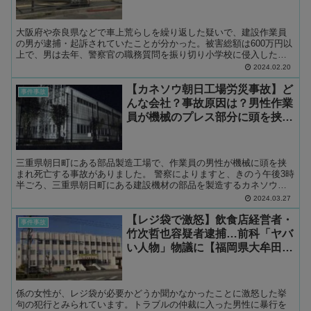
ル」車上荒らしの常習犯
大阪府や奈良県などで車上荒らしを繰り返した疑いで、建設作業員
の男が逮捕・起訴されていたことが分かった。被害総額は600万円以
上で、男は去年、警察官の職務質問を振り切り小学校に侵入した疑
いで現行犯逮捕されていた。 ■「車上荒らし」繰り返す 被...
2024.02.20
【カネソウ朝日工場労災事故】ど
事件事故
んな会社？事故原因は？男性作業
員が機械のプレス部分に頭を挟ま
れ死亡【三重県朝日町】
三重県朝日町にある部品製造工場で、作業員の男性が機械に頭を挟
まれ死亡する事故がありました。 警察によりますと、きのう午後3時
半ごろ、三重県朝日町にある建設機材の部品を製造するカネソウの
工場で、「作業中だった男性が機械に頭を挟まれた」と、別の...
2024.03.27
【レジ袋で激怒】飲食店経営者・
事件事故
竹次哲也容疑者逮捕…前科「ヤバ
い人物」物議に【福岡県大牟田
市】
係の女性が、レジ袋が必要かどうか聞かなかったことに激怒した挙
句の犯行とみられています。トラブルの仲裁に入った男性に暴行を