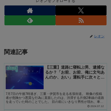
レオンをフォローする
レオン
関連記事
【三重】道路に寝転ぶ男、逮捕な
事件事故
るか？「お前、お前、俺に文句あ
んのか、おい」運転手に次々と絡
み非難の的に
7月7日の午後7時過ぎ、三重・伊賀市を走る名張街道。 映像の投稿
者が危険かつ悪質な行為に直面したのは、渋滞する片側2車線の道路
を走っていた時のことでした。 目の前にいきなり男性が現れ、車の
行く手を阻むかのように大の字になり、車道の真ん中に寝...
2024.07.12