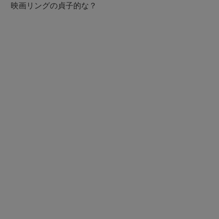
映画リングの貞子的な？