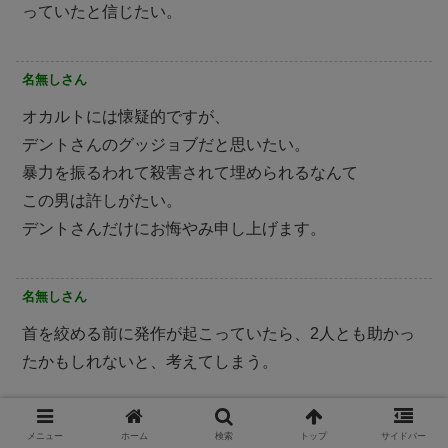
っていたと信じたい。
名無しさん
オカルトには懐疑的ですが、
デントさんのグッジョブだと思いたい。
暴力を振るわれて殺害されて埋められるなんて
この男は許しがたい。
デントさんだけにお悔やみ申し上げます。
名無しさん
首を絞める前に発作が起こっていたら、2人とも助かっ
たかもしれないと、考えてしまう。
メニュー
ホーム
検索
トップ
サイドバー