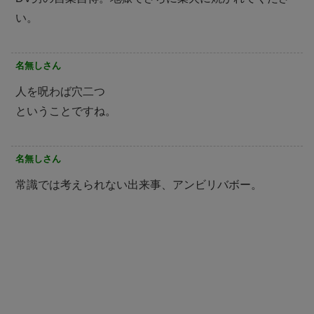
い。
名無しさん
人を呪わば穴二つ
ということですね。
名無しさん
常識では考えられない出来事、アンビリバボー。