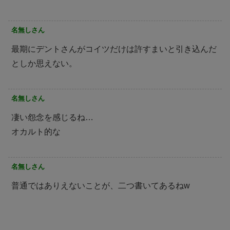
名無しさん
最期にデントさんがコイツだけは許すまいと引き込んだ
としか思えない。
名無しさん
凄い怨念を感じるね…
オカルト的な
名無しさん
普通ではありえないことが、二つ書いてあるねw