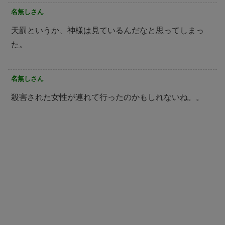
名無しさん
天罰というか、神様は見ているんだなと思ってしまっ
た。
名無しさん
殺害された女性が連れて行ったのかもしれないね。。