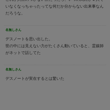
いなくなっちゃったってな何だか分からない出来事なん
だろうな。
名無しさん
デスノートを思い出した。
世の中には見えない力がたくさん動いていると、霊媒師
がネットで話してた
名無しさん
デスノートが実在するとは驚いた