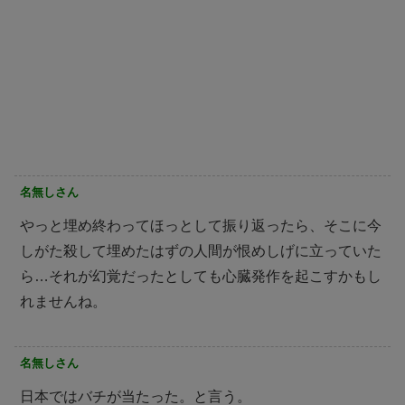
名無しさん
やっと埋め終わってほっとして振り返ったら、そこに今
しがた殺して埋めたはずの人間が恨めしげに立っていた
ら…それが幻覚だったとしても心臓発作を起こすかもし
れませんね。
名無しさん
日本ではバチが当たった。と言う。