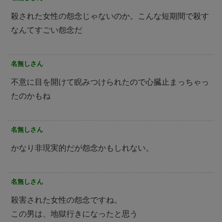
殺された女性の怨念じゃないのか。こんな短期間で殺す
なんてすごい怨念だ
名無しさん
不意に目を開けて睨みつけられたので心臓止まっちゃっ
たのかもね
名無しさん
かなり非現実的だが怨念かもしれない。
名無しさん
殺害された女性の怨念ですね。
この男は、地獄行きになったと思う