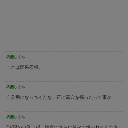
名無しさん
これは因果応報。
名無しさん
自分用になっちゃたな、正に墓穴を掘ったって事か
名無しさん
DV男の自業自得。地獄でさらに業火に焼かれてくださ