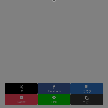
X
Facebook
はてブ
Pocket
LINE
コピー