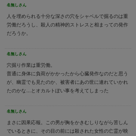
名無しさん
人を埋められる十分な深さの穴をシャベルで掘るのは重
労働だろうし、殺人の精神的ストレスと相まっての発作
だろうか。
名無しさん
穴掘り作業は重労働。
普通に身体に負荷がかかったから心臓発作なのだと思う
が、幽霊でも見たのか、被害者にあの世に連れていかれ
たのかな…とオカルトぽい事を考えてしまった
名無しさん
まさに因果応報。この男が胸をかきむしりながら苦しん
でいるときに、その目の前には殺された女性の亡霊が映