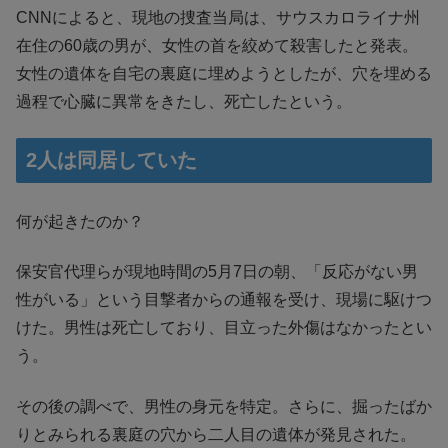
CNNによると、現地の捜査当局は、サウスカロライナ州
在住の60歳の男が、女性の首を絞めて殺害したと発表。
女性の遺体を自宅の裏庭に埋めようとしたが、穴を埋める
過程で心臓に異常をきたし、死亡したという。
2人は同居していた
何が起きたのか？
保安官代理らが現地時間の5月7日の朝、「反応がない男
性がいる」という目撃者からの通報を受け、現場に駆けつ
けた。男性は死亡しており、目立った外傷はなかったとい
う。
その後の調べで、男性の身元を特定。さらに、掘ったばか
りとみられる裏庭の穴から二人目の遺体が発見された。