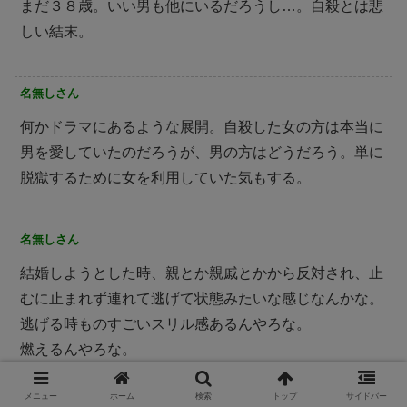
まだ３８歳。いい男も他にいるだろうし…。自殺とは悲
しい結末。
名無しさん
何かドラマにあるような展開。自殺した女の方は本当に
男を愛していたのだろうが、男の方はどうだろう。単に
脱獄するために女を利用していた気もする。
名無しさん
結婚しようとした時、親とか親戚とかから反対され、止
むに止まれず連れて逃げて状態みたいな感じなんかな。
逃げる時ものすごいスリル感あるんやろな。
燃えるんやろな。
ふと、まこさまとけいさん思い出してしまった僕は世間
メニュー
ホーム
検索
トップ
サイドバー
からみると不謹慎な野郎なんだろな。