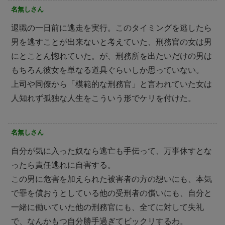
名無しさん
退職の一日前に逃走を実行。このタイミングを逃したら
男を逃すことが出来ないと考えていた、刑務官の女は男
にとことん惚れていた。が、刑務所を出たいだけの男は
もちろん彼女を単なる道具ぐらいしか思っていない。
上司や同僚から「模範的な刑務官」と言われていた女は
人知れず孤独な人生をこういう形でケリを付けた。
名無しさん
自分が気に入った奴なら逃亡も手伝って、万事休すとな
ったら責任逃れに自害する。
この男に危害を加えられた被害者の方の想いにも、本気
で罪を償おうとしている他の受刑者の償いにも、自分と
一緒に働いていた他の刑務官にも、全てに対して失礼
で、なんかもつ自分勝手過ぎてビックリするわ。