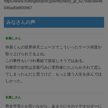
https://www.huffingtonpost.jp/entry/story_jp_6279ab3de4b
046ad0d800967
みなさんの声
名無しさん
仲居くんの世界仰天ニュースでこういったケース何度か
取り上げられてるよね。
この事件もいづれ番組で放送しそうではある。
刑務官の女性は言葉巧みに受刑者にたぶらかされて恋し
てしまったんだと思うけど、もっと違う人生を歩んでほ
しかった。
名無しさん
男女平等とか言いながら、あまりにそのイデオロギーに