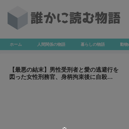
ホーム
人間関係の物語
暮らしの物語
動物
【最悪の結末】男性受刑者と愛の逃避行を
図った女性刑務官、身柄拘束後に自殺…