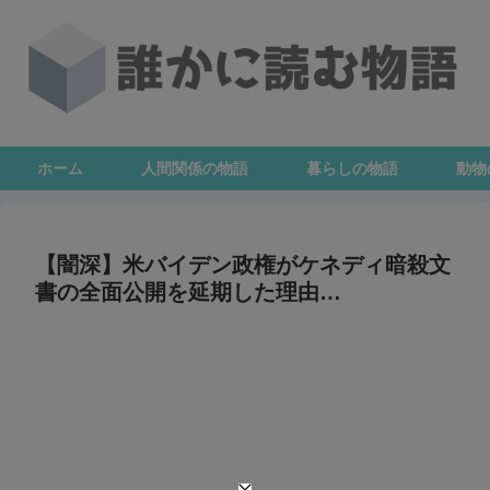
ホーム
人間関係の物語
暮らしの物語
動物
【闇深】米バイデン政権がケネディ暗殺文
書の全面公開を延期した理由…