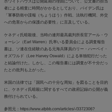
ホワイトハウスは公開延期の理由について、公文書の担当
者による精査に時間がかかるとしており、バイデン氏は
「軍事防衛や諜報（ちょうほう）作戦、法執行機関、外交
への危害からの保護の必要性」に言及している。
ケネディ氏暗殺後、当時の連邦最高裁判所長官アール・ウ
ォーレン（Earl Warren）氏率いる委員会による調査報告
書は、ソ連在住経験のある元海兵隊員のリー・ハーベイ・
オズワルド（Lee Harvey Oswald）による単独犯行だった
と結論付けた。しかし、この報告書には調査が不十分だっ
たとの批判も上がった。
米国の法律では「国民への十分な周知」を図ることを目的
に、ケネディ氏暗殺に関するすべての政府記録の公開が義
務付けられている。
参照元：https://www.afpbb.com/articles/-/3372306?