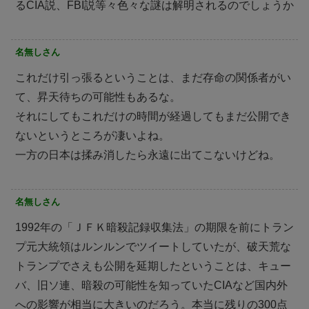
るCIA説、FBI説等々色々な謎は解明されるのでしょうか
名無しさん
これだけ引っ張るということは、まだ存命の関係者がい
て、昇天待ちの可能性もあるな。
それにしてもこれだけの時間が経過してもまだ公開でき
ないというところが凄いよね。
一方の日本は揉み消したら永遠に出てこないけどね。
名無しさん
1992年の「ＪＦＫ暗殺記録収集法」の期限を前にトラン
プ元大統領はルンルンでツイートしていたが、破天荒な
トランプでさえも公開を延期したということは、キュー
バ、旧ソ連、暗殺の可能性を知っていたCIAなど国内外
への影響が相当に大きいのだろう。本当に残りの300点