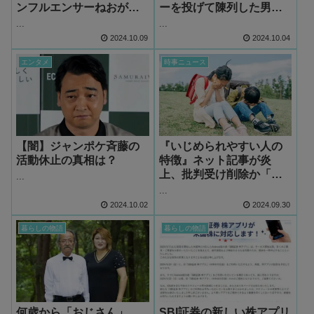
ンフルエンサーねおが全
ーを投げて陳列した男性
否定「デマが多すぎる」
従業員2人、結局何が問題
...
...
「特定犯が酷い」物議に
だったの？
2024.10.09
2024.10.04
エンタメ
時事ニュース
【闇】ジャンポケ斉藤の
『いじめられやすい人の
活動休止の真相は？
特徴』ネット記事が炎
上、批判受け削除か「い
...
じめられる方が悪い
...
の？」物議に
2024.10.02
2024.09.30
暮らしの物語
暮らしの物語
何歳から「おじさん」
SBI証券の新しい株アプリ