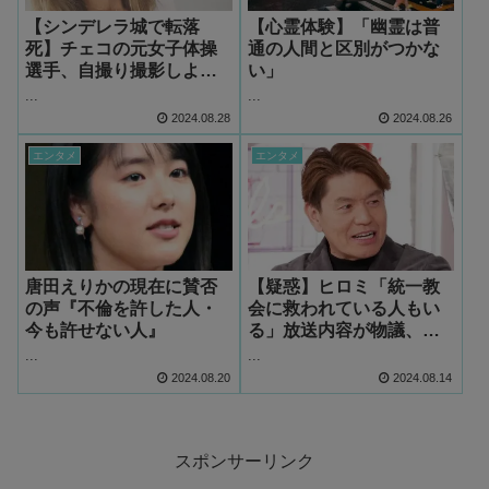
【シンデレラ城で転落
【心霊体験】「幽霊は普
死】チェコの元女子体操
通の人間と区別がつかな
選手、自撮り撮影しよう
い」
として落下し死亡『ノイ
...
...
シュバンシュタイン城』
2024.08.28
2024.08.26
エンタメ
エンタメ
唐田えりかの現在に賛否
【疑惑】ヒロミ「統一教
の声『不倫を許した人・
会に救われている人もい
今も許せない人』
る」放送内容が物議、散
見される『ある人物』と
...
...
の関係
2024.08.20
2024.08.14
スポンサーリンク