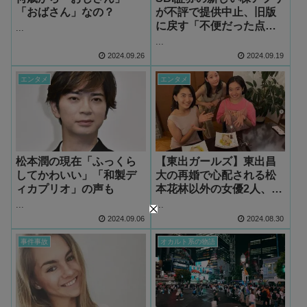
「おばさん」なの？
が不評で提供中止、旧版
に戻す「不便だった点」
...
「楽天証券の方がいい」
...
物議に
2024.09.26
2024.09.19
エンタメ
エンタメ
松本潤の現在「ふっくら
【東出ガールズ】東出昌
してかわいい」「和製デ
大の再婚で心配される松
ィカプリオ」の声も
本花林以外の女優2人、さ
いとうなりと烏森まどの
...
...
今後
2024.09.06
2024.08.30
事件事故
オカルト系の物語