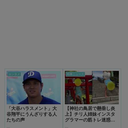
エンタメ
時事ニュース
「大谷ハラスメント」大
【神社の鳥居で懸垂し炎
谷翔平にうんざりする人
上】チリ人姉妹インスタ
たちの声
グラマーの筋トレ迷惑動
画、同じチリ人から大批
...
...