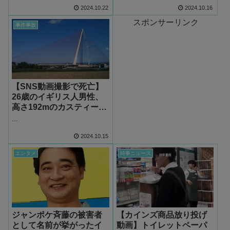
判を食らうw
2024.10.22
2024.10.16
スポンサーリンク
事件事故
【SNS動画撮影で死亡】
26歳のイギリス人男性、
高さ192mのカスティーリ
ャ・ラ・マンチャ橋から
...
転落死（スペイン）
2024.10.15
エンタメ
時事ニュース
ジャンポケ斉藤の被害者
【カインズ商品放り投げ
として名前が挙がったイ
動画】トイレットペーパ