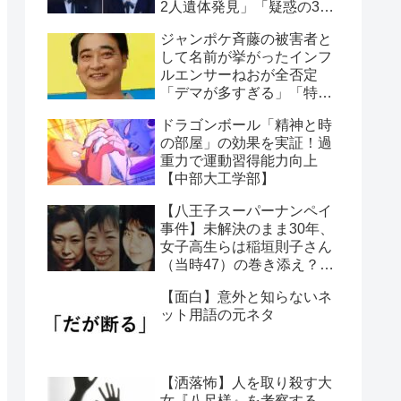
2人遺体発見」「疑惑の3人
の男」4つの怪奇事実
ジャンポケ斉藤の被害者と
して名前が挙がったインフ
ルエンサーねおが全否定
「デマが多すぎる」「特定
犯が酷い」物議に
ドラゴンボール「精神と時
の部屋」の効果を実証！過
重力で運動習得能力向上
【中部大工学部】
【八王子スーパーナンペイ
事件】未解決のまま30年、
女子高生らは稲垣則子さん
（当時47）の巻き添え？犯
人は今…
【面白】意外と知らないネ
ット用語の元ネタ
【洒落怖】人を取り殺す大
女『八尺様』を考察する