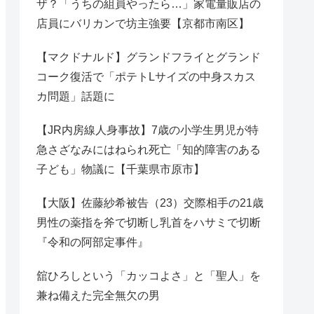
ザ？「うちの組員やったら…」家電量販店の
店員にバリカンで坊主強要【京都市南区】
【マクドナルド】グランドフライとグランド
コーク復活で「ポテトLサイズの中身スカス
カ問題」話題に
【JR内房線人身事故】7歳の小学生男児が特
急さざなみにはねられ死亡「知的障害のある
子ども」物議に【千葉県市原市】
【大阪】佐藤紗希被告（23）交際相手の21歳
男性の薬指を斧で切断し乳首をハサミで切断
『令和の阿部定事件』
舘ひろしという「カッコよさ」と「聖人」を
兼ね備えた完全無欠の男