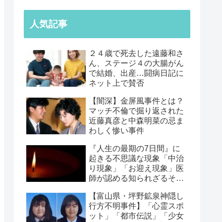
人気記事
２４歳で死去した遠藤和さ
ん、ステージ４の大腸がん
で結婚、出産…闘病日記に
ネット上で賛否
【闇深】金屏風事件とは？
マッチ不倫で掘り返された
近藤真彦と中森明菜の忌ま
わしく惨い事件
『人生の最期の7日間』に
起きる不思議な現象「中治
り現象」「お迎え現象」医
師が認める知られざるその
正体【みなさんの経験談】
【富山県・坪野鉱泉神隠し
行方不明事件】「心霊スポ
ット」「都市伝説」「少女