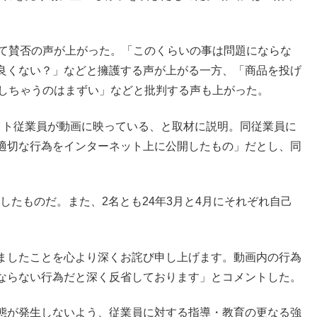
いて賛否の声が上がった。「このくらいの事は問題にならな
良くない？」などと擁護する声が上がる一方、「商品を投げ
晒しちゃうのはまずい」などと批判する声も上がった。
イト従業員が動画に映っている、と取材に説明。同従業員に
適切な行為をインターネット上に公開したもの」だとし、同
影したものだ。また、2名とも24年3月と4月にそれぞれ自己
ましたことを心より深くお詫び申し上げます。動画内の行為
ならない行為だと深く反省しております」とコメントした。
態が発生しないよう、従業員に対する指導・教育の更なる強