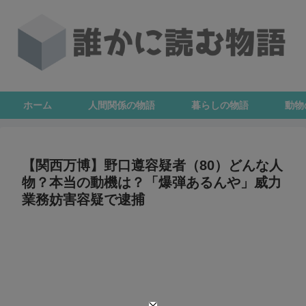
ホーム
人間関係の物語
暮らしの物語
動物
【関西万博】野口遵容疑者（80）どんな人
物？本当の動機は？「爆弾あるんや」威力
業務妨害容疑で逮捕