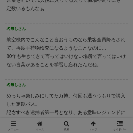
言葉を吐いて､1人悦に入ってる人って職場や周りにも一
定数いるもんなぁ
名無しさん
航空機内でこんなこと言おうものなら乗客全員降ろされ
て、再度手荷物検査になるようなことなのに…
80年も生きてきて言ってはいけない場所で言ってはいけ
ない言葉があることを学習し忘れたんだね。
名無しさん
めっちゃ楽しみにしてた万博。何回も通うつもりで購入
した定期パス。
記念すべき逮捕者第一号となり、ある意味レジェンドに
なった。ただ、もう出禁です
メニュー
ホーム
検索
トップ
サイドバー