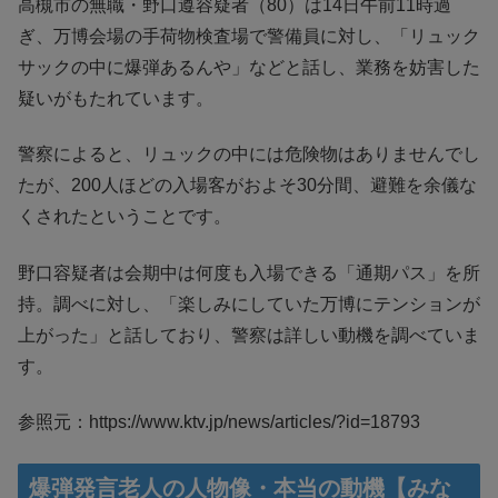
高槻市の無職・野口遵容疑者（80）は14日午前11時過
ぎ、万博会場の手荷物検査場で警備員に対し、「リュック
サックの中に爆弾あるんや」などと話し、業務を妨害した
疑いがもたれています。
警察によると、リュックの中には危険物はありませんでし
たが、200人ほどの入場客がおよそ30分間、避難を余儀な
くされたということです。
野口容疑者は会期中は何度も入場できる「通期パス」を所
持。調べに対し、「楽しみにしていた万博にテンションが
上がった」と話しており、警察は詳しい動機を調べていま
す。
参照元：https://www.ktv.jp/news/articles/?id=18793
爆弾発言老人の人物像・本当の動機【みな