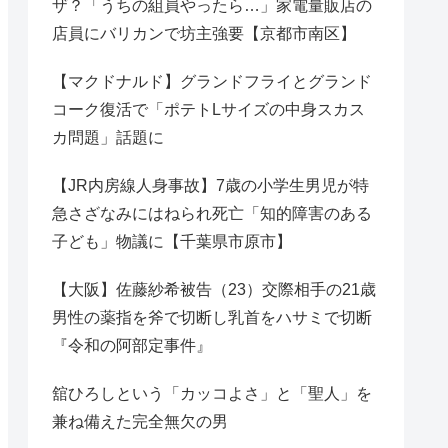
ザ？「うちの組員やったら…」家電量販店の
店員にバリカンで坊主強要【京都市南区】
【マクドナルド】グランドフライとグランド
コーク復活で「ポテトLサイズの中身スカス
カ問題」話題に
【JR内房線人身事故】7歳の小学生男児が特
急さざなみにはねられ死亡「知的障害のある
子ども」物議に【千葉県市原市】
【大阪】佐藤紗希被告（23）交際相手の21歳
男性の薬指を斧で切断し乳首をハサミで切断
『令和の阿部定事件』
舘ひろしという「カッコよさ」と「聖人」を
兼ね備えた完全無欠の男