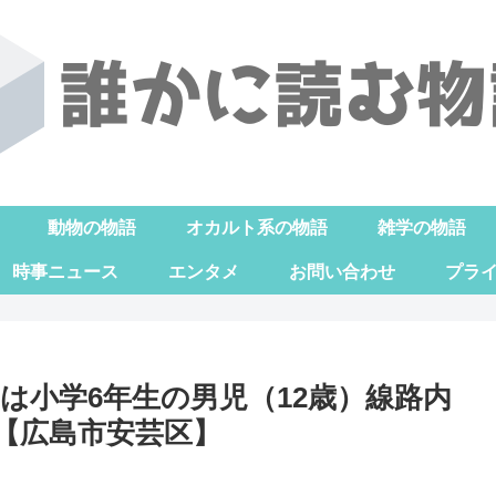
動物の物語
オカルト系の物語
雑学の物語
時事ニュース
エンタメ
お問い合わせ
プラ
は小学6年生の男児（12歳）線路内
【広島市安芸区】