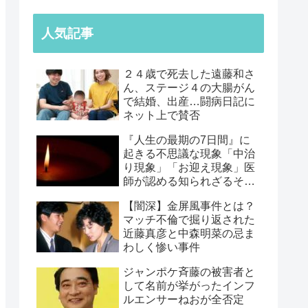
人気記事
２４歳で死去した遠藤和さ
ん、ステージ４の大腸がん
で結婚、出産…闘病日記に
ネット上で賛否
『人生の最期の7日間』に
起きる不思議な現象「中治
り現象」「お迎え現象」医
師が認める知られざるその
正体【みなさんの経験談】
【闇深】金屏風事件とは？
マッチ不倫で掘り返された
近藤真彦と中森明菜の忌ま
わしく惨い事件
ジャンポケ斉藤の被害者と
して名前が挙がったインフ
ルエンサーねおが全否定