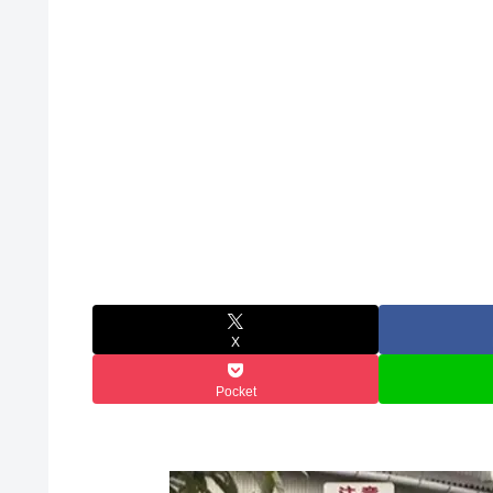
X
Pocket