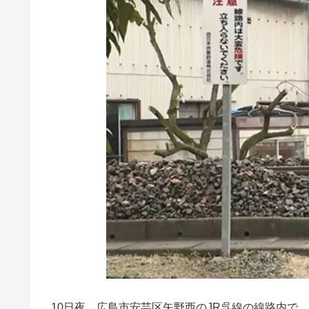
10日夜、広島市安芸区矢野西のJR呉線の線路内で