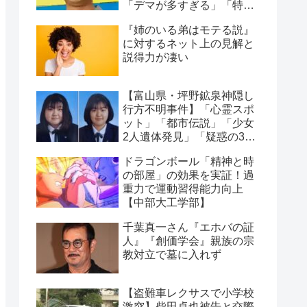
「デマが多すぎる」「特定
犯が酷い」物議に
『姉のいる弟はモテる説』
に対するネット上の見解と
説得力が凄い
【富山県・坪野鉱泉神隠し
行方不明事件】「心霊スポ
ット」「都市伝説」「少女
2人遺体発見」「疑惑の3人
の男」4つの怪奇事実
ドラゴンボール「精神と時
の部屋」の効果を実証！過
重力で運動習得能力向上
【中部大工学部】
千葉真一さん『エホバの証
人』『創価学会』親族の宗
教対立で墓に入れず
【盗難車レクサスで小学校
激突】柴田卓也被告と交際